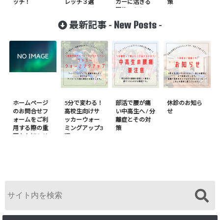
ッチ！
レッチ３選
カーに活きる
策
回旋ストレッ
チ２選！
New Posts
最新記事 -
-
ホームページ
5分で変わる！
部活で腰が痛
休診のお知ら
のお問合せフ
高校生向けサ
い中高生へ / 分
せ
ォームをご利
ッカーウォー
離症とその対
用する際の重
ミングアップ3
策
要なお知らせ
選