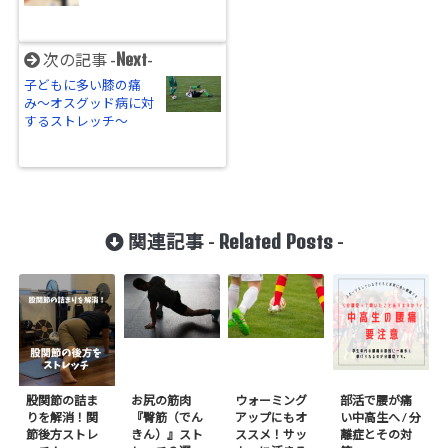
Next
次の記事 -
-
子どもに多い膝の痛
み〜オスグッド病に対
するストレッチ〜
Related Posts
関連記事 -
-
股関節の詰ま
お尻の筋肉
ウォーミング
部活で腰が痛
りを解消！関
『臀筋（でん
アップにもオ
い中高生へ / 分
節後方ストレ
きん）』スト
ススメ！サッ
離症とその対