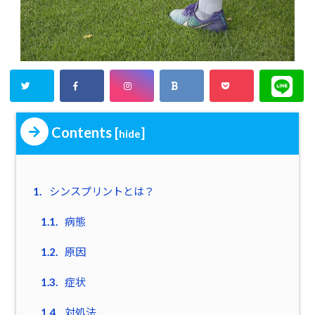
Contents
[
]
hide
1.
シンスプリントとは？
1.1.
病態
1.2.
原因
1.3.
症状
1.4.
対処法