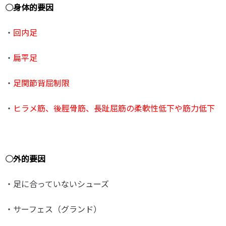
○
身体的要因
・
回内足
・
扁平足
・
足関節背屈制限
・
ヒラメ筋、後脛骨筋、長趾屈筋の柔軟性低下や筋力低下
○
外的要因
・足に合っていないシューズ
・サーフェス（グランド）