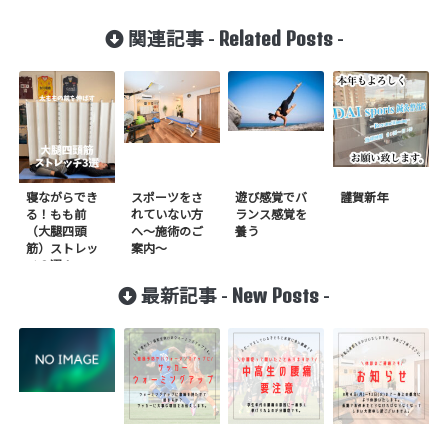
Related Posts
関連記事 -
-
寝ながらでき
スポーツをさ
遊び感覚でバ
謹賀新年
る！もも前
れていない方
ランス感覚を
（大腿四頭
へ〜施術のご
養う
筋）ストレッ
案内〜
チ３選！
New Posts
最新記事 -
-