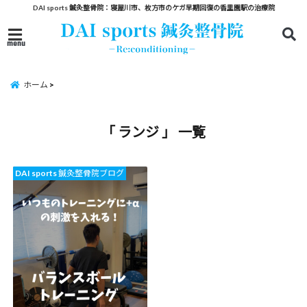
DAI sports 鍼灸整骨院：寝屋川市、枚方市のケガ早期回復の香里園駅の治療院
menu
ホーム
「 ランジ 」 一覧
DAI sports 鍼灸整骨院ブログ