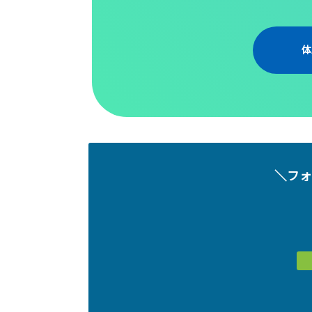
体
＼フォ