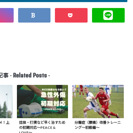
Related Posts
事 -
-
メ！上
捻挫・打撲など早く治すため
分離症（腰痛）改善トレーニ
の初期対応〜PEACE &
ング〜初級編〜
LOVE〜