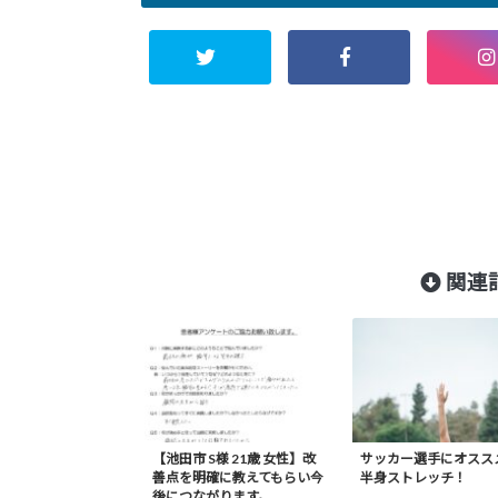
関連記
【池田市 S様 21歳 女性】改
サッカー選手にオスス
善点を明確に教えてもらい今
半身ストレッチ！
後につながります。