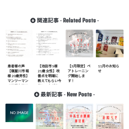
Related Posts
関連記事 -
-
患者様の声
【池田市 S様
【3月限定】ペ
11月のお知ら
【寝屋川市 堀
21歳 女性】改
アトレーニン
せ
様 20歳男性】
善点を明確に
グ開始しま
マンツーマン
教えてもらい今
す！
で的確なアド
後につながり
バイスや説明
ます。
New Posts
最新記事 -
-
がある為満足
している