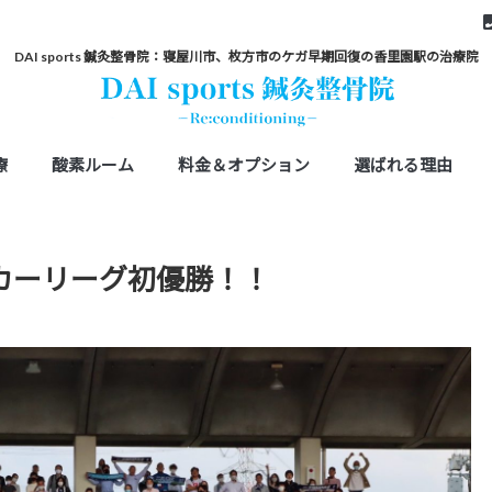
DAI sports 鍼灸整骨院：寝屋川市、枚方市のケガ早期回復の香里園駅の治療院
療
酸素ルーム
料金＆オプション
選ばれる理由
ッカーリーグ初優勝！！