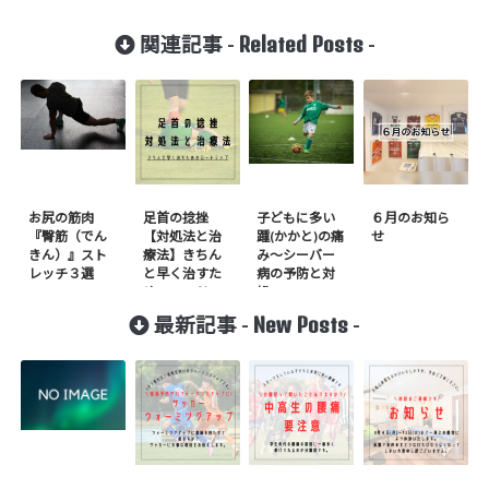
Related Posts
関連記事 -
-
お尻の筋肉
足首の捻挫
子どもに多い
６月のお知ら
『臀筋（でん
【対処法と治
踵(かかと)の痛
せ
きん）』スト
療法】きちん
み〜シーバー
レッチ３選
と早く治すた
病の予防と対
めのロードマ
処〜
ップ
New Posts
最新記事 -
-