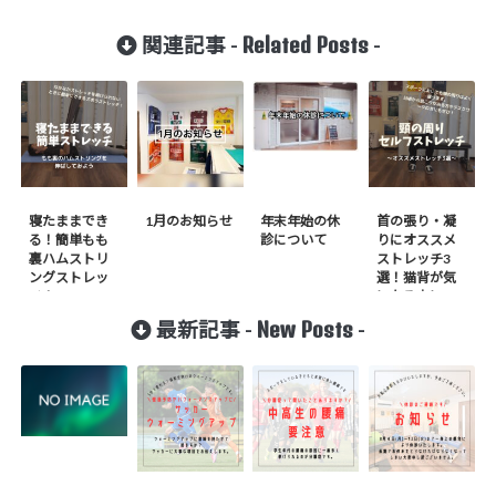
Related Posts
関連記事 -
-
寝たままでき
1月のお知らせ
年末年始の休
首の張り・凝
る！簡単もも
診について
りにオススメ
裏ハムストリ
ストレッチ3
ングストレッ
選！猫背が気
チ！
になる方に
も。
New Posts
最新記事 -
-